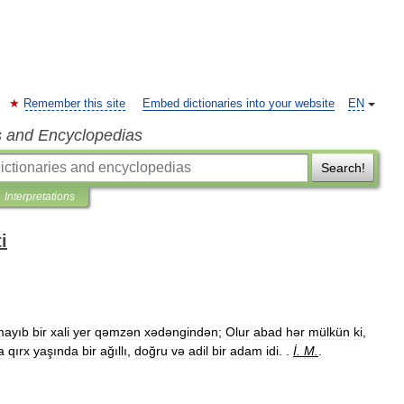
Remember this site
Embed dictionaries into your website
EN
s and Encyclopedias
Search!
Interpretations
i
mayıb
bir
xali
yer
qəmzən
xədəngindən
;
Olur
abad
hər
mülkün
ki
,
a
qırx
yaşında
bir
ağıllı
,
doğru
və
adil
bir
adam
idi
. .
İ
.
M
.
.