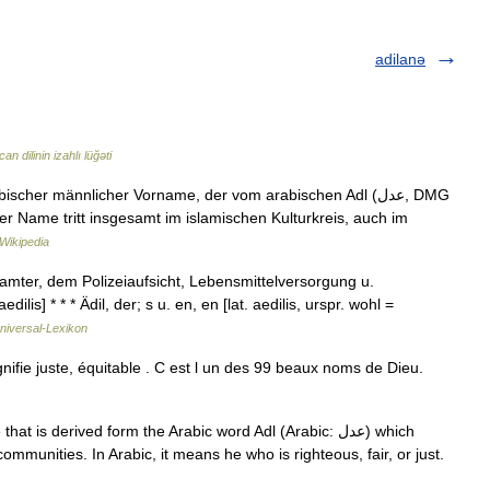
adilanə
n dilinin izahlı lüğəti
 Der Name tritt insgesamt im islamischen Kulturkreis, auch im
Wikipedia
amter, dem Polizeiaufsicht, Lebensmittelversorgung u.
ilis] * * * Ädil, der; s u. en, en [lat. aedilis, urspr. wohl =
niversal-Lexikon
ifie juste, équitable . C est l un des 99 beaux noms de Dieu.
ommunities. In Arabic, it means he who is righteous, fair, or just.