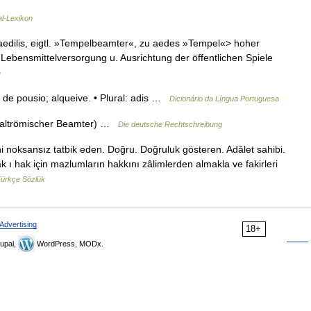
al-Lexikon
 aedilis, eigtl. »Tempelbeamter«, zu aedes »Tempel«> hoher
, Lebensmittelversorgung u. Ausrichtung der öffentlichen Spiele
h
 de pousio; alqueive. • Plural: adis …
Dicionário da Língua Portuguesa
n (altrömischer Beamter) …
Die deutsche Rechtschreibung
ni noksansız tatbik eden. Doğru. Doğruluk gösteren. Adâlet sahibi.
k ı hak için mazlumların hakkını zâlimlerden almakla ve fakirleri
Türkçe Sözlük
Advertising
18+
upal,
WordPress, MODx.