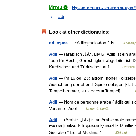
Игры ⚽
Нужно решить контрольную?
adi
Look at other dictionaries:
adiləşmə
— «Adiləşmək»dən f. is …
Azərbayca
Adil
— (arabisch ‏عادل‎, DMG ʿĀdil) ist ein arabischer männlicher Vorname, der vom arabischen Adl (‏عدل‎, DMG
ʿadl) für Recht, Gerechtigkeit abgeleitet ist.
Kurdischen und Türkischen auf… …
Deutsch 
Ädil
— 〈m.16 od. 23〉 altröm. hoher Polizeibe
Ausrichtung der öffentl. Spiele oblagen [<lat. aed
Tempelbeamter, zu: aedes = Tempel]… …
U
Adil
— Nom de personne arabe ( âdil) qui sign
Variante : Adel …
Noms de famille
Adil
— (Arabic: عادل) is an Arabic male name that is derived form the Arabic word Adl (Arabic: عدل) which
means justice. It is generally used in Muslim c
See also * List of Muslims *… …
Wikipedia