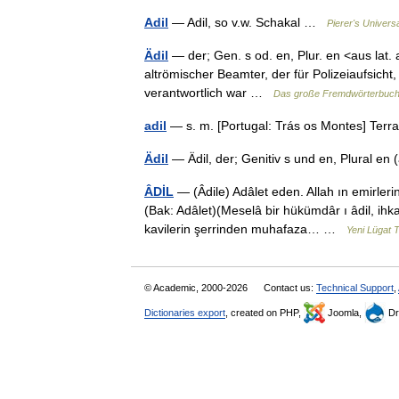
Adil
— Adil, so v.w. Schakal …
Pierer's Univers
Ädil
— der; Gen. s od. en, Plur. en <aus lat.
altrömischer Beamter, der für Polizeiaufsicht
verantwortlich war …
Das große Fremdwörterbuc
adil
— s. m. [Portugal: Trás os Montes] Terra
Ädil
— Ädil, der; Genitiv s und en, Plural e
ÂDİL
— (Âdile) Adâlet eden. Allah ın emirleri
(Bak: Adâlet)(Meselâ bir hükümdâr ı âdil, ihka
kavilerin şerrinden muhafaza… …
Yeni Lügat 
© Academic, 2000-2026
Contact us:
Technical Support
,
Dictionaries export
, created on PHP,
Joomla,
Dr