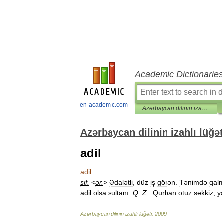
Academic Dictionarie
en-academic.com
Azərbaycan dilinin izahlı lüğəti
Azərbaycan dilinin izahlı lüğət
adil
adil
sif
.
<
ər
.
>
Ədalətli
,
düz
iş
görən
.
Tənimdə
qal
adil
olsa
sultanı
.
Q
.
Z
.
.
Qurban
otuz
səkkiz
,
y
Azərbaycan
dilinin
izahlı
lüğəti
.
2009
.